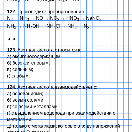
3
3
2
122.
Произведите преобразования:
N
→ NH
→ NO → NO
→ HNO
→ NaNO
2
3
2
3
3
NH
→ NH
OH → NH
Cl → NH
→ N
3
4
4
3
2
▲ ●
123.
Азотная кислота относится к:
а) оксигеносодержащим;
б) безоксигеновым;
в) сильным;
г) слабым.
124.
Азотная кислота взаимодействует с:
а) основаниями;
б) всеми солями;
в) со всеми металлами;
г) с выделением водорода при взаимодействии с
металлами;
д) только с металлами, которые в ряду напряжений