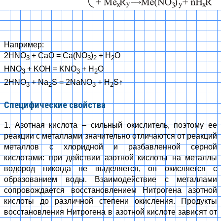
Например:
2HNO
+ CaO = Ca(NO
)
+ H
O
3
3
2
2
HNO
+ KOH = KNO
+ H
O
3
3
2
2HNO
+ Na
S = 2NaNO
+ H
S↑
3
2
3
2
Специфические свойства
1. Азотная кислота – сильный окислитель, поэтому ее
реакции с металлами значительно отличаются от реакций
металлов с хлоридной и разбавленной серной
кислотами: при действии азотной кислоты на металлы
водород никогда не выделяется, он окисляется с
образованием воды. Взаимодействие с металлами
сопровождается восстановлением Нитрогена азотной
кислоты до различной степени окисления. Продукты
восстановления Нитрогена в азотной кислоте зависят от