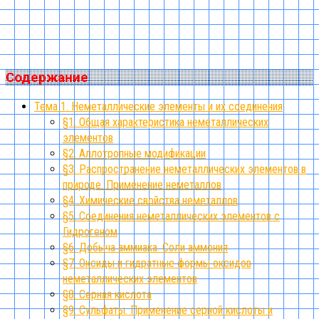
Содержание
Тема 1. Неметаллические элементы и их соединения
§1. Общая характеристика неметаллических
элементов
§2. Аллотропные модификации
§3. Распространение неметаллических элементов в
природе. Применение неметаллов
§4. Химические свойства неметаллов
§5. Соединения неметаллических элементов с
Гидрогеном
§6. Добыча аммиака. Соли аммония
§7. Оксиды и гидратные формы оксидов
неметаллических элементов
§8. Серная кислота
§9. Сульфаты. Применение серной кислоты и