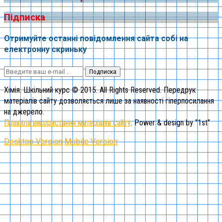
Підписка
Отримуйте останні повідомлення сайта собі на
електронну скриньку
Подписка
Хімія. Шкільний курс © 2015. All Rights Reserved. Передрук
матеріалів сайту дозволяється лише за наявності гіперпосилання
на джерело.
Правила використання матеріалів сайту
. Power & design by "1st"
Desktop Version
Mobile Version