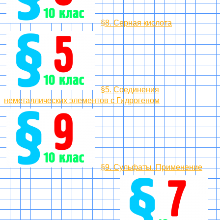
§8. Серная кислота
§5. Соединения
неметаллических элементов с Гидрогеном
§9. Сульфаты. Применение