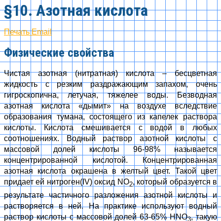
§10. Азотная кислота
Печать
Email
Физические свойства
Чистая азотная (нитратная) кислота – бесцветная
жидкость с резким раздражающим запахом, очень
гигроскопична, летучая, тяжелее воды. Безводная
азотная кислота «дымит» на воздухе вследствие
образования тумана, состоящего из капелек раствора
кислоты. Кислота смешивается с водой в любых
соотношениях. Водный раствор азотной кислоты с
массовой долей кислоты 96-98% называется
концентрированной кислотой. Концентрированная
азотная кислота окрашена в желтый цвет. Такой цвет
придает ей нитроген(IV) оксид NO
, который образуется в
2
результате частичного разложения азотной кислоты и
растворяется в ней. На практике используют водный
раствор кислоты с массовой долей 63-65% НNO
, такую
3