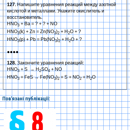
127.
Напишите уравнения реакций между азотной
кислотой и металлами. Укажите окислитель и
восстановитель.
HNO
+ Ba = ? + ? + NO
3
HNO
(k) + Zn = Zn(NO
)
+ H
O + ?
3
3
2
2
HNO
(р) + Pb = Pb(NO
)
+ H
O + ?
3
3
2
2
●●●●
128.
Закончите уравнения реакций:
HNO
+ S → H
SO
+ NO
3
2
4
HNO
+ FeS → Fe(NO
)
+ S + NO
+ H
O
3
3
2
2
2
Пов'язані публікації: