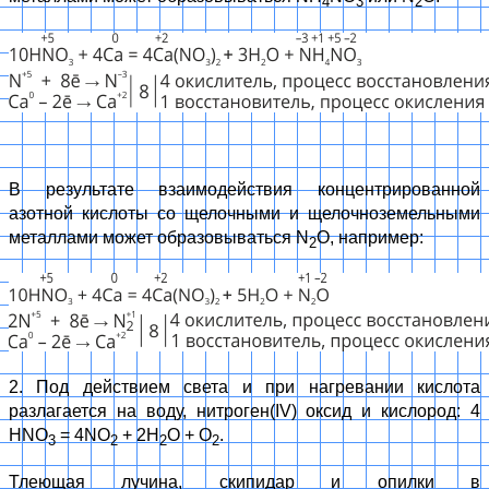
4
3
2
В результате взаимодействия концентрированной
азотной кислоты со щелочными и щелочноземельными
металлами может образовываться N
O, например:
2
2. Под действием света и при нагревании кислота
разлагается на воду, нитроген(IV) оксид и кислород: 4
HNO
= 4NO
+ 2H
O + O
.
3
2
2
2
Тлеющая лучина, скипидар и опилки в