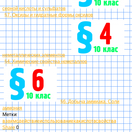
серной кислоты и сульфатов
§7. Оксиды и гидратные формы оксидов
неметаллических элементов
§4. Химические свойства неметаллов
§6. Добыча аммиака. Соли
аммония
Метки:
взаимодействие
использование
ка
кислота
свойства
0
Share