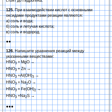
стоят до Гидрогена.
125.
При взаимодействии кислот с основными
оксидами продуктами реакции являются:
а) соль и вода;
б) соль и летучая кислота;
в) соль и водород.
●●
126.
Напишите уравнения реакций между
указанными веществами:
HNO
+ MgO →
3
HNO
+ Zn →
3
HNO
+Al(OH)
→
3
3
HNO
+ Na
O →
3
2
HNO
+ Fe(OH)
→
3
2
HNO
+Na
S →
3
2
●●●