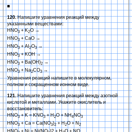
■
120.
Напишите уравнения реакций между
указанными веществами:
HNO
+ K
O →
3
2
HNO
+ CaO →
3
HNO
+ Al
O
→
3
2
3
HNO
+ KOH →
3
HNO
+ Ba(OH)
→
3
2
HNO
+ Na
CO
→
3
2
3
Уравнения реакций напишите в молекулярном,
полном и сокращенном ионном виде.
121.
Напишите уравнения реакций между азотной
кислотой и металлами. Укажите окислитель и
восстановитель:
HNO
+ K = KNO
+ H
O + NH
NO
3
3
2
4
3
HNO
+ Ca = Ca(NO
)
+ H
O + N
3
3
2
2
2
HNO
+ Ni = Ni(NO
)2 + H
O + NO