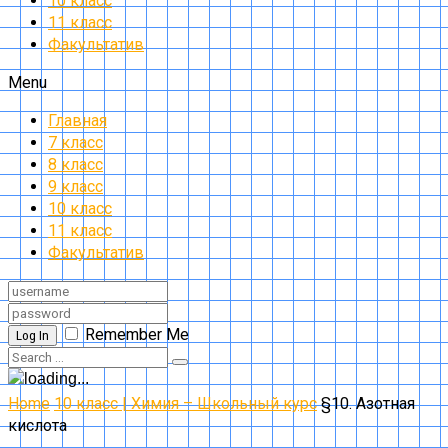
10 класс
11 класс
Факультатив
Menu
Главная
7 класс
8 класс
9 класс
10 класс
11 класс
Факультатив
Remember Me
Log In
Home
10 класс | Химия – Школьный курс
§10. Азотная
кислота