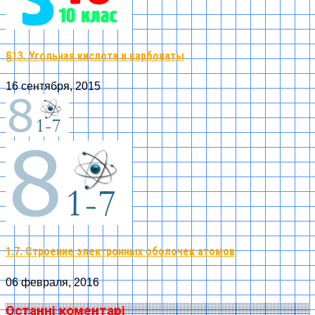
§13. Угольная кислота и карбонаты
16 сентября, 2015
1.7. Строение электронных оболочек атомов
06 февраля, 2016
Останні коментарі