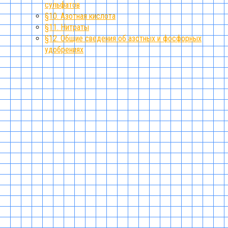
сульфатов
§10. Азотная кислота
§11. Нитраты
§12. Общие сведения об азотных и фосфорных
удобрениях