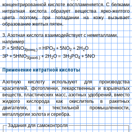
концентрированной кислоте воспламеняется. С белками
нитратная кислота образует вещества ярко-желтого
цвета поэтому, при попадании на кожу вызывает
образование желтых пятен.
3. Азотная кислота взаимодействует с неметаллами,
например:
Р + 5HNO
= НРО
+ 5NO
+ 2H
O
3(конц.)
3
2
2
3Р + 5HNO
+ 2H
O = 3Н
РО
+ 5NO
3(разб.)
2
3
4
Применение нитратной кислоты
Азотную кислоту используют для производства
красителей, фотопленки, лекарственных и взрывчатых
веществ, пластических масс, азотных удобрений, вместо
жидкого кислорода как окислитель в ракетных
двигателях, в текстильной промышленности,
металлургии золота и серебра.
Задания для самоконтроля