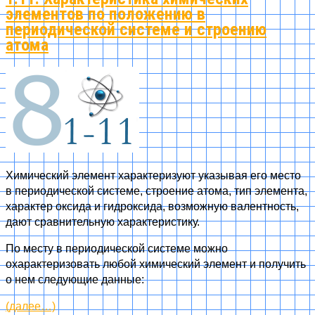
элементов по положению в
периодической системе и строению
атома
Химический элемент характеризуют указывая его место
в периодической системе, строение атома, тип элемента,
характер оксида и гидроксида, возможную валентность,
дают сравнительную характеристику.
По месту в периодической системе можно
охарактеризовать любой химический элемент и получить
о нем следующие данные:
(далее…)