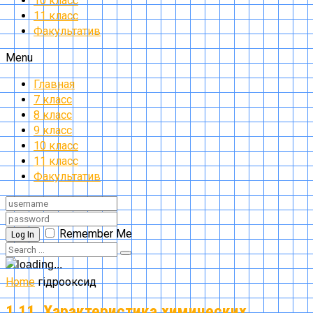
10 класс
11 класс
Факультатив
Menu
Главная
7 класс
8 класс
9 класс
10 класс
11 класс
Факультатив
Remember Me
Log In
Home
гідрооксид
1.11. Характеристика химических